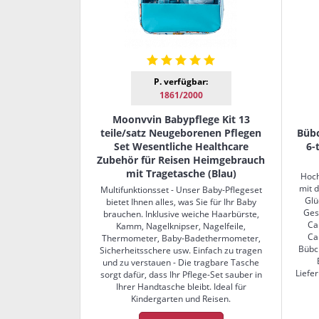
P. verfügbar:
1861/2000
Moonvvin Babypflege Kit 13
teile/satz Neugeborenen Pflegen
Bübc
Set Wesentliche Healthcare
6-
Zubehör für Reisen Heimgebrauch
mit Tragetasche (Blau)
Hoch
mit 
Multifunktionsset - Unser Baby-Pflegeset
Glü
bietet Ihnen alles, was Sie für Ihr Baby
Ges
brauchen. Inklusive weiche Haarbürste,
Ca
Kamm, Nagelknipser, Nagelfeile,
Ca
Thermometer, Baby-Badethermometer,
Bübc
Sicherheitsschere usw. Einfach zu tragen
und zu verstauen - Die tragbare Tasche
Liefe
sorgt dafür, dass Ihr Pflege-Set sauber in
Ihrer Handtasche bleibt. Ideal für
Kindergarten und Reisen.