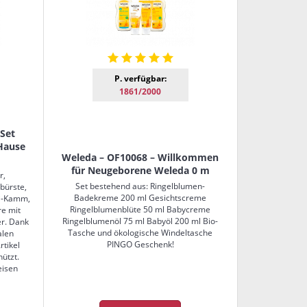
P. verfügbar:
1861/2000
-Set
 Hause
Weleda – OF10068 – Willkommen
für Neugeborene Weleda 0 m
r,
Set bestehend aus: Ringelblumen-
bürste,
Badekreme 200 ml Gesichtscreme
ni-Kamm,
Ringelblumenblüte 50 ml Babycreme
re mit
Ringelblumenöl 75 ml Babyöl 200 ml Bio-
er. Dank
Tasche und ökologische Windeltasche
alen
PINGO Geschenk!
rtikel
hützt.
eisen