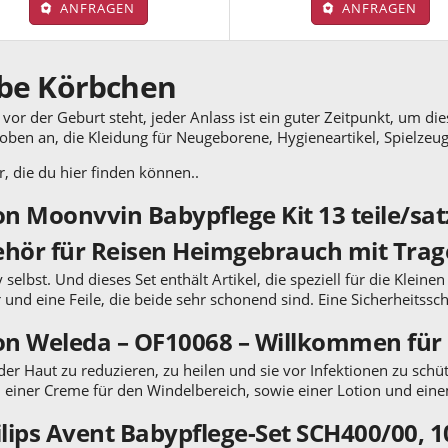
ANFRAGEN
ANFRAGEN
obe Körbchen
vor der Geburt steht, jeder Anlass ist ein guter Zeitpunkt, um di
oben an, die Kleidung für Neugeborene, Hygieneartikel, Spielze
r, die du hier finden können..
on Moonvvin Babypflege Kit 13 teile/sa
hör für Reisen Heimgebrauch mit Trag
selbst. Und dieses Set enthält Artikel, die speziell für die Klein
und eine Feile, die beide sehr schonend sind. Eine Sicherheitssc
von Weleda – OF10068 – Willkommen fü
r Haut zu reduzieren, zu heilen und sie vor Infektionen zu schütz
, einer Creme für den Windelbereich, sowie einer Lotion und eine
lips Avent Babypflege-Set SCH400/00, 10