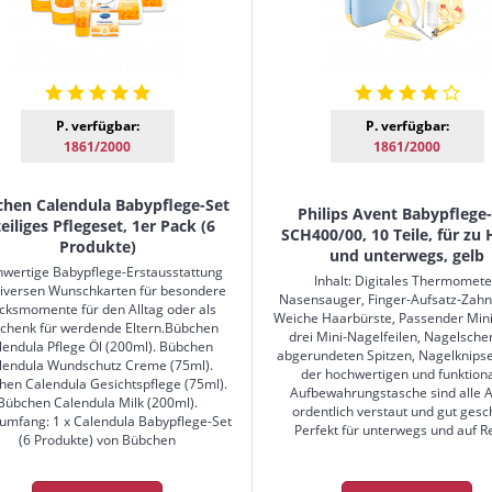
P. verfügbar:
P. verfügbar:
1861/2000
1861/2000
hen Calendula Babypflege-Set
Philips Avent Babypflege
teiliges Pflegeset, 1er Pack (6
SCH400/00, 10 Teile, für zu
Produkte)
und unterwegs, gelb
wertige Babypflege-Erstausstattung
Inhalt: Digitales Thermomete
diversen Wunschkarten für besondere
Nasensauger, Finger-Aufsatz-Zahn
cksmomente für den Alltag oder als
Weiche Haarbürste, Passender Mi
chenk für werdende Eltern.Bübchen
drei Mini-Nagelfeilen, Nagelsche
lendula Pflege Öl (200ml). Bübchen
abgerundeten Spitzen, Nagelknips
lendula Wundschutz Creme (75ml).
der hochwertigen und funktion
hen Calendula Gesichtspflege (75ml).
Aufbewahrungstasche sind alle A
Bübchen Calendula Milk (200ml).
ordentlich verstaut und gut gesc
rumfang: 1 x Calendula Babypflege-Set
Perfekt für unterwegs und auf R
(6 Produkte) von Bübchen