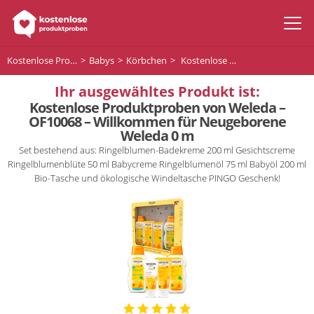
Kostenlose Produktproben
Babys
Körbchen
Kostenlose Produktproben von Weleda – OF10068 – Willkommen für Neugeborene Weleda 0 m
Ihr ausgewähltes Produkt ist:
Kostenlose Produktproben von Weleda –
OF10068 – Willkommen für Neugeborene
Weleda 0 m
Set bestehend aus: Ringelblumen-Badekreme 200 ml Gesichtscreme
Ringelblumenblüte 50 ml Babycreme Ringelblumenöl 75 ml Babyöl 200 ml
Bio-Tasche und ökologische Windeltasche PINGO Geschenk!