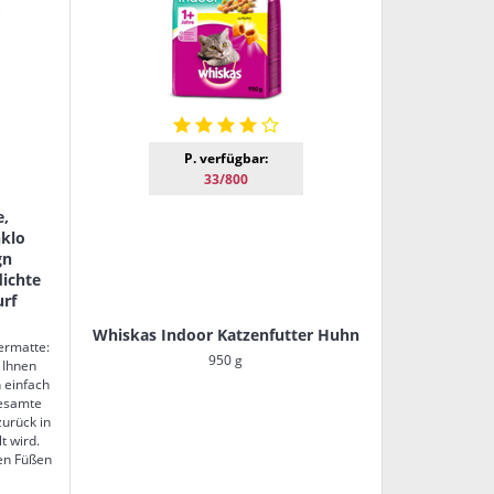
P. verfügbar:
33/800
e,
nklo
gn
ichte
urf
Whiskas Indoor Katzenfutter Huhn
termatte:
950 g
 Ihnen
 einfach
gesamte
zurück in
t wird.
nen Füßen