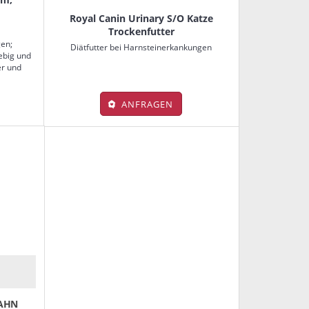
Royal Canin Urinary S/O Katze
Trockenfutter
gen;
Diätfutter bei Harnsteinerkankungen
ebig und
er und
ANFRAGEN
HAHN