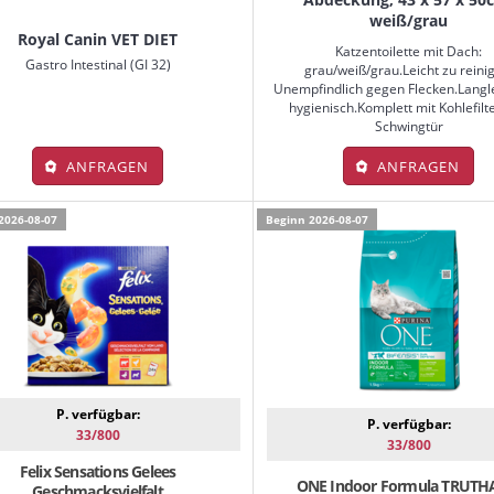
weiß/grau
Royal Canin VET DIET
Katzentoilette mit Dach:
Gastro Intestinal (GI 32)
grau/weiß/grau.Leicht zu reini
Unempfindlich gegen Flecken.Langl
hygienisch.Komplett mit Kohlefilt
Schwingtür
ANFRAGEN
ANFRAGEN
2026-08-07
Beginn 2026-08-07
P. verfügbar:
P. verfügbar:
33/800
33/800
Felix Sensations Gelees
ONE Indoor Formula TRUT
Geschmacksvielfalt