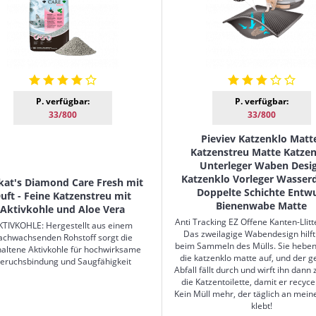
P. verfügbar:
P. verfügbar:
33/800
33/800
Pieviev Katzenklo Matt
Katzenstreu Matte Katze
Unterleger Waben Desi
Katzenklo Vorleger Wasserd
kat's Diamond Care Fresh mit
Doppelte Schichte Entw
uft - Feine Katzenstreu mit
Bienenwabe Matte
Aktivkohle und Aloe Vera
Anti Tracking EZ Offene Kanten-LIit
KTIVKOHLE: Hergestellt aus einem
Das zweilagige Wabendesign hilft
achwachsenden Rohstoff sorgt die
beim Sammeln des Mülls. Sie heben
haltene Aktivkohle für hochwirksame
die katzenklo matte auf, und der 
eruchsbindung und Saugfähigkeit
Abfall fällt durch und wirft ihn dann 
die Katzentoilette, damit er recycel
Kein Müll mehr, der täglich an mei
klebt!