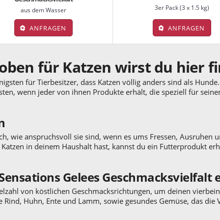
3er Pack (3 x 1.5 kg)
aus dem Wasser
ANFRAGEN
ANFRAGEN
ben für Katzen wirst du hier f
igsten für Tierbesitzer, dass Katzen völlig anders sind als Hunde
esten, wenn jeder von ihnen Produkte erhält, die speziell für sein
n
ich, wie anspruchsvoll sie sind, wenn es ums Fressen, Ausruhen
u Katzen in deinem Haushalt hast, kannst du ein Futterprodukt er
 Sensations Gelees Geschmacksvielfalt 
 Vielzahl von köstlichen Geschmacksrichtungen, um deinen vierbe
wie Rind, Huhn, Ente und Lamm, sowie gesundes Gemüse, das die Ve