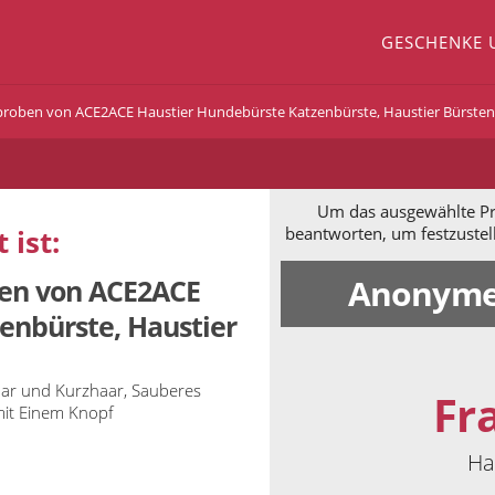
GESCHENKE 
roben von ACE2ACE Haustier Hundebürste Katzenbürste, Haustier Bürsten
Um das ausgewählte Pro
 ist:
beantworten, um festzustel
Anonyme
ben von ACE2ACE
enbürste, Haustier
aar und Kurzhaar, Sauberes
Fr
mit Einem Knopf
Ha