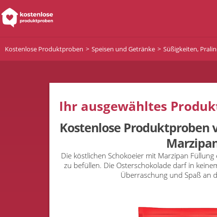
Kostenlose Produktproben
Speisen und Getränke
Süßigkeiten, Prali
Ihr ausgewähltes Produkt
Kostenlose Produktproben v
Marzipa
Die köstlichen Schokoeier mit Marzipan Füllung 
zu befüllen. Die Osterschokolade darf in keine
Überraschung und Spaß an d