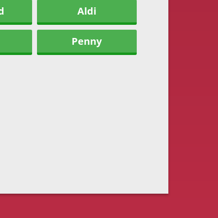
d
Aldi
Penny