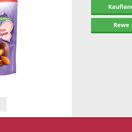
Kauflan
Rewe