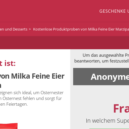
GESCHENKE 
nen und Desserts
Kostenlose Produktproben von Milka Feine Eier Marzip
Um das ausgewählte Pro
 ist:
beantworten, um festzustel
Anonyme
on Milka Feine Eier
n
eignen sich ideal, um Osternester
m Osternest fehlen und sorgt für
Fr
en Feiertagen.
In welchem Supe