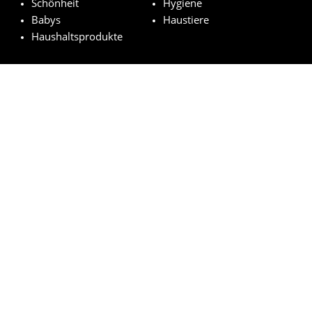
Schönheit
Hygiene
Babys
Haustiere
Haushaltsprodukte
Ausgewählt Marken
Pampers
Weleda
NUK
Nivea
Royal Canin
© kostenloseproduktproben.com 2023 | Alle Rechte vorbehalten
Impressum
Datenschutzerklärung
Cookie-Richtlinien
Wie funktioniert es?
FAQs
Rechtsgrundlage der Auslosung