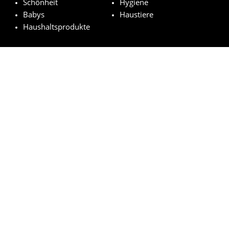
Schönheit
Hygiene
Babys
Haustiere
Haushaltsprodukte
Ausgewählt Marken
Pampers
Weleda
NUK
Nivea
Royal Canin
© kostenloseproduktproben.com 2023 | Alle Rechte vorbehalten
Impressum
Datenschutzerklärung
Cookie-Richtlinien
Wie funktioniert es?
FAQs
Rechtsgrundlage der Auslosung