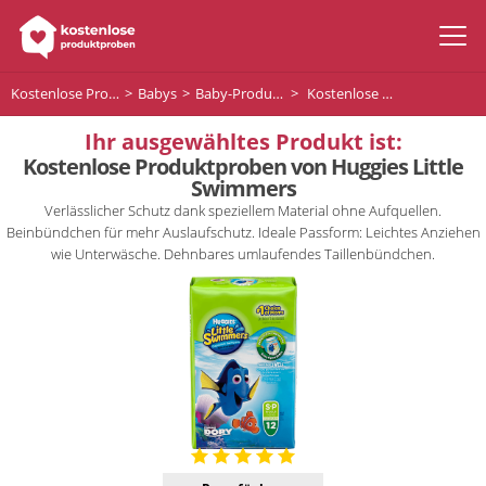
Kostenlose Produktproben
Babys
Baby-Produckte
Kostenlose Produktproben von Huggies Little Swimmers
Ihr ausgewähltes Produkt ist:
Kostenlose Produktproben von Huggies Little
Swimmers
Verlässlicher Schutz dank speziellem Material ohne Aufquellen.
Beinbündchen für mehr Auslaufschutz. Ideale Passform: Leichtes Anziehen
wie Unterwäsche. Dehnbares umlaufendes Taillenbündchen.