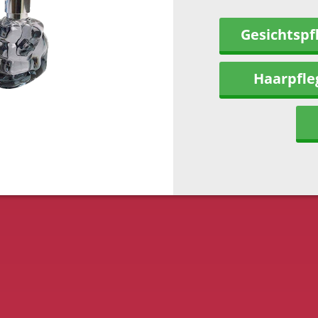
Gesichtspf
Haarpfle