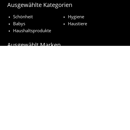
Ausgewählte Kategorien
Schönheit
Hygiene
Babys
Haustiere
Haushaltsprodukte
Ausgewählt Marken
Pampers
Weleda
NUK
Nivea
Royal Canin
© kostenloseproduktproben.com 2023 | Alle Rechte vorbehalten
Impressum
Datenschutzerklärung
Cookie-Richtlinien